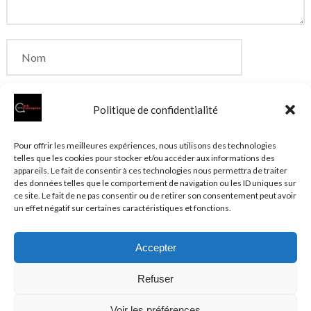
Politique de confidentialité
Enregistrer mon nom, mon e-mail et mon site dans
Pour offrir les meilleures expériences, nous utilisons des technologies
telles que les cookies pour stocker et/ou accéder aux informations des
le navigateur pour mon prochain commentaire.
appareils. Le fait de consentir à ces technologies nous permettra de traiter
des données telles que le comportement de navigation ou les ID uniques sur
ce site. Le fait de ne pas consentir ou de retirer son consentement peut avoir
un effet négatif sur certaines caractéristiques et fonctions.
Accepter
© 2026 Clubentreprise.fr
Actualité au sens large
- Mentions
Refuser
légales et et politique de confidentialité accessibles dans le
Plan du site
Voir les préférences