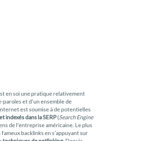
st en soi une pratique relativement
te-paroles et d’un ensemble de
Internet est soumise à de potentielles
net indexés dans la SERP
(
Search Engine
 sens de l’entreprise américaine. Le plus
es fameux backlinks en s’appuyant sur
de
techniques de netlinking
. Depuis,