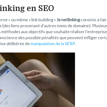
linking en SEO
terne » ou même « link building »,
le netlinking
consiste à fair
s (des liens provenant d’autres noms de domaine). Plusieur
les méthodes aux objectifs que souhaite réaliser l’entrepri
conscience des possible pénalités que peuvent infliger ce
tive délibérée de
manipulation de la SERP
.