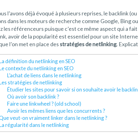
s l’avons déjà évoqué à plusieurs reprises, le backlink (ou
ions dans les moteurs de recherche comme Google, Bing o
 les référenceurs puisque c’est ce même aspect qui a fait 
ank, avoir de la popularité est essentiel pour un site Inter
 que l’on met en place des
stratégies de netlinking
. Explica
La définition du netlinking en SEO
Le contexte du netlinking en SEO
L’achat de liens dans le netlinking
Les stratégies de netlinking
Étudier les sites pour savoir si on souhaite avoir le backli
Où avoir son backlink ?
Faire une linkwheel ? (old school)
Avoir les mêmes liens que les concurrents ?
Que veut-on vraiment linker dans le netlinking ?
La régularité dans le netlinking