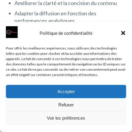
Améliorer la clarté et la concision du contenu
Adapter la diffusion en fonction des
performances analytiques
Politique de confidentialité
Par exemple, un quiz basé sur « Quel personnage de
Harry Potter êtes-vous ? » pourrait être optimisé en
Pour offrir les meilleures expériences, nous utilisons des technologies
ajoutant des questions plus personnalisées ou en
telles que les cookies pour stocker et/ou accéder aux informations des
diversifiant les résultats proposés, augmentant ainsi
appareils. Le fait de consentir à ces technologies nous permettra de traiter
des données telles que le comportement de navigation ou les ID uniques sur
l’engagement et le partage.
ce site. Le fait de ne pas consentir ou de retirer son consentement peut avoir
un effet négatif sur certaines caractéristiques et fonctions.
Promotion efficace de vos
Accepter
quiz interactifs
Refuser
La promotion de vos quiz est essentielle pour maximiser
leur portée et leur impact. Une stratégie de promotion
Voir les préférences
bien pensée peut considérablement augmenter le
trafic vers votre quiz et, par conséquent, l’engagement