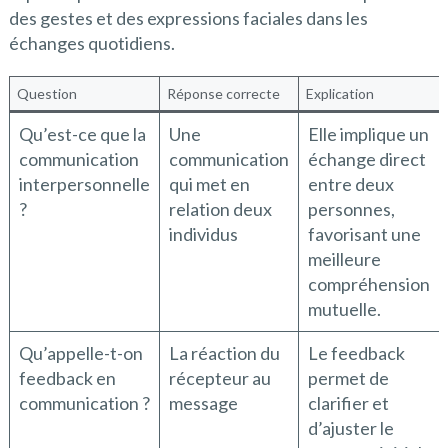
des gestes et des expressions faciales dans les
échanges quotidiens.
Question
Réponse correcte
Explication
Qu’est-ce que la
Une
Elle implique un
communication
communication
échange direct
interpersonnelle
qui met en
entre deux
?
relation deux
personnes,
individus
favorisant une
meilleure
compréhension
mutuelle.
Qu’appelle-t-on
La réaction du
Le feedback
feedback en
récepteur au
permet de
communication ?
message
clarifier et
d’ajuster le