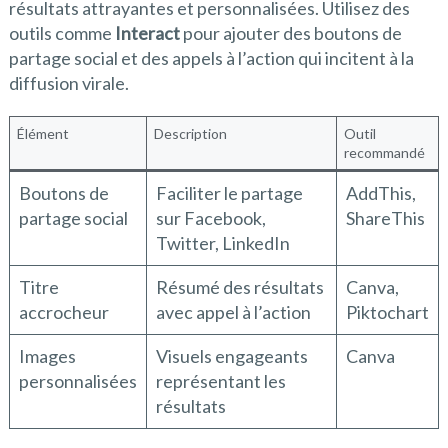
résultats attrayantes et personnalisées. Utilisez des
outils comme
Interact
pour ajouter des boutons de
partage social et des appels à l’action qui incitent à la
diffusion virale.
Élément
Description
Outil
recommandé
Boutons de
Faciliter le partage
AddThis,
partage social
sur Facebook,
ShareThis
Twitter, LinkedIn
Titre
Résumé des résultats
Canva,
accrocheur
avec appel à l’action
Piktochart
Images
Visuels engageants
Canva
personnalisées
représentant les
résultats