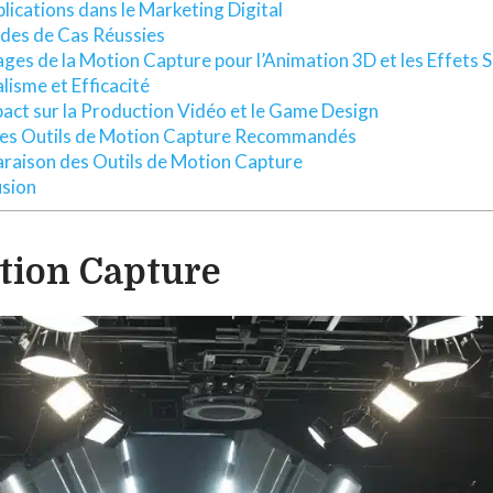
lications dans le Marketing Digital
des de Cas Réussies
ges de la Motion Capture pour l’Animation 3D et les Effets 
lisme et Efficacité
act sur la Production Vidéo et le Game Design
des Outils de Motion Capture Recommandés
aison des Outils de Motion Capture
sion
otion Capture