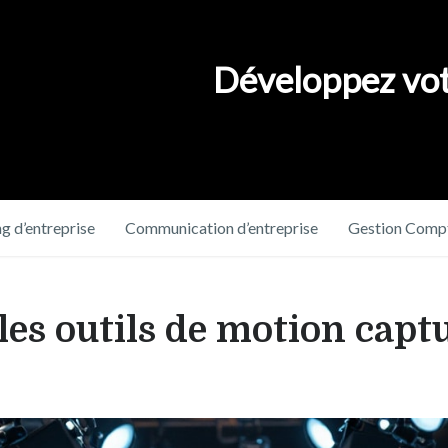
Développez vot
g d’entreprise
Communication d’entreprise
Gestion Compt
es outils de motion capt