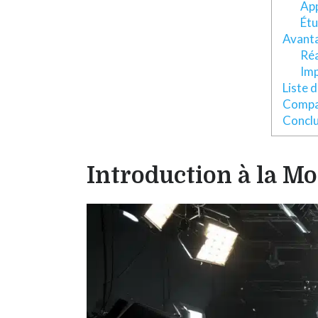
App
Étu
Avanta
Réa
Imp
Liste 
Compar
Conclu
Introduction à la M