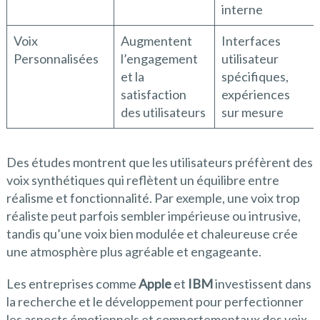
interne
Voix
Augmentent
Interfaces
Personnalisées
l’engagement
utilisateur
et la
spécifiques,
satisfaction
expériences
des utilisateurs
sur mesure
Des études montrent que les utilisateurs préfèrent des
voix synthétiques qui reflètent un équilibre entre
réalisme et fonctionnalité. Par exemple, une voix trop
réaliste peut parfois sembler impérieuse ou intrusive,
tandis qu’une voix bien modulée et chaleureuse crée
une atmosphère plus agréable et engageante.
Les entreprises comme
Apple
et
IBM
investissent dans
la recherche et le développement pour perfectionner
les aspects émotionnels et comportementaux des voix