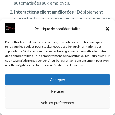
automatisées aux employés.
Interactions client améliorées :
Déploiement
d’assistants vocaux pour répondre aux questions
des clients, gérer les requêtes et offrir un
Politique de confidentialité
support personnalisé.
Formation et développement :
Utilisation de la
Pour offrir les meilleures expériences, nous utilisons des technologies
voix pour diffuser des formations interactives et
telles que les cookies pour stocker et/ou accéder aux informations des
appareils. Le fait de consentir à ces technologies nous permettra de traiter
des modules d’apprentissage aux employés.
des données telles que le comportement de navigation ou les ID uniques sur
ce site. Le fait de ne pas consentir ou de retirer son consentement peut avoir
un effet négatif sur certaines caractéristiques et fonctions.
Par exemple,
Salesforce
et
IBM
ont développé des
solutions qui intègrent les assistants vocaux dans leurs
plateformes CRM, permettant aux équipes de vente
Accepter
d’accéder rapidement aux informations clients, de
Refuser
mettre à jour les données en temps réel et de recevoir
des recommandations basées sur l’analyse des données
Voir les préférences
vocales.