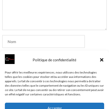
Politique de confidentialité
Enregistrer mon nom, mon e-mail et mon site dans
Pour offrir les meilleures expériences, nous utilisons des technologies
telles que les cookies pour stocker et/ou accéder aux informations des
le navigateur pour mon prochain commentaire.
appareils. Le fait de consentir à ces technologies nous permettra de traiter
des données telles que le comportement de navigation ou les ID uniques sur
ce site. Le fait de ne pas consentir ou de retirer son consentement peut avoir
un effet négatif sur certaines caractéristiques et fonctions.
Accepter