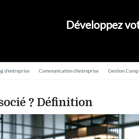
Développez vot
g d’entreprise
Communication d’entreprise
Gestion Compt
socié ? Définition