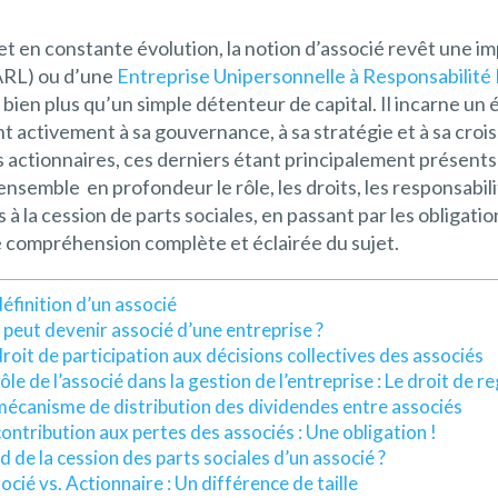
 en constante évolution, la notion d’associé revêt une im
SARL) ou d’une
Entreprise Unipersonnelle à Responsabilité
bien plus qu’un simple détenteur de capital. Il incarne un 
 activement à sa gouvernance, à sa stratégie et à sa croissa
es actionnaires, ces derniers étant principalement présent
s ensemble en profondeur le rôle, les droits, les responsabil
à la cession de parts sociales, en passant par les obligations
e compréhension complète et éclairée du sujet.
définition d’un associé
 peut devenir associé d’une entreprise ?
droit de participation aux décisions collectives des associés
rôle de l’associé dans la gestion de l’entreprise : Le droit de r
mécanisme de distribution des dividendes entre associés
contribution aux pertes des associés : Une obligation !
d de la cession des parts sociales d’un associé ?
ocié vs. Actionnaire : Un différence de taille