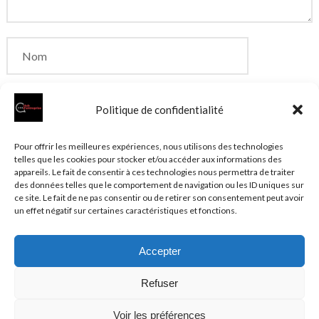
Politique de confidentialité
Enregistrer mon nom, mon e-mail et mon site dans
Pour offrir les meilleures expériences, nous utilisons des technologies
telles que les cookies pour stocker et/ou accéder aux informations des
le navigateur pour mon prochain commentaire.
appareils. Le fait de consentir à ces technologies nous permettra de traiter
des données telles que le comportement de navigation ou les ID uniques sur
ce site. Le fait de ne pas consentir ou de retirer son consentement peut avoir
un effet négatif sur certaines caractéristiques et fonctions.
Accepter
© 2026 Clubentreprise.fr
Actualité au sens large
- Mentions
Refuser
légales et et politique de confidentialité accessibles dans le
Plan du site
Voir les préférences