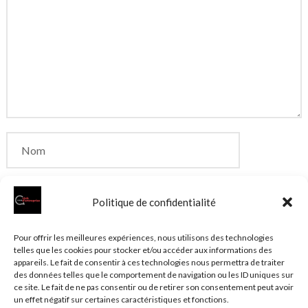
Politique de confidentialité
Enregistrer mon nom, mon e-mail et mon site dans
Pour offrir les meilleures expériences, nous utilisons des technologies
telles que les cookies pour stocker et/ou accéder aux informations des
le navigateur pour mon prochain commentaire.
appareils. Le fait de consentir à ces technologies nous permettra de traiter
des données telles que le comportement de navigation ou les ID uniques sur
ce site. Le fait de ne pas consentir ou de retirer son consentement peut avoir
un effet négatif sur certaines caractéristiques et fonctions.