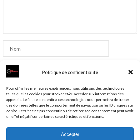
Politique de confidentialité
Enregistrer mon nom, mon e-mail et mon site dans
Pour offrir les meilleures expériences, nous utilisons des technologies
telles que les cookies pour stocker et/ou accéder aux informations des
le navigateur pour mon prochain commentaire.
appareils. Le fait de consentir à ces technologies nous permettra de traiter
des données telles que le comportement de navigation ou les ID uniques sur
ce site. Le fait de ne pas consentir ou de retirer son consentement peut avoir
un effet négatif sur certaines caractéristiques et fonctions.
Accepter