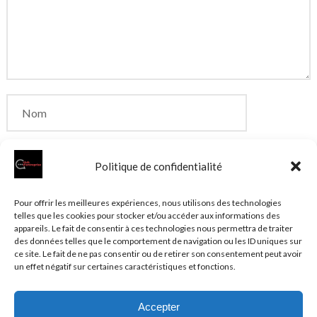
Politique de confidentialité
Enregistrer mon nom, mon e-mail et mon site dans
Pour offrir les meilleures expériences, nous utilisons des technologies
telles que les cookies pour stocker et/ou accéder aux informations des
le navigateur pour mon prochain commentaire.
appareils. Le fait de consentir à ces technologies nous permettra de traiter
des données telles que le comportement de navigation ou les ID uniques sur
ce site. Le fait de ne pas consentir ou de retirer son consentement peut avoir
un effet négatif sur certaines caractéristiques et fonctions.
Accepter