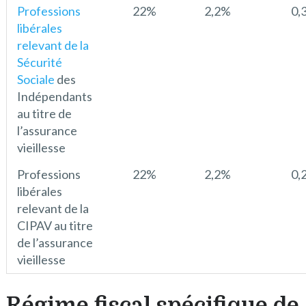
Professions
22%
2,2%
0,
libérales
relevant de la
Sécurité
Sociale
des
Indépendants
au titre de
l’assurance
vieillesse
Professions
22%
2,2%
0,
libérales
relevant de la
CIPAV au titre
de l’assurance
vieillesse
Régime fiscal spécifique de