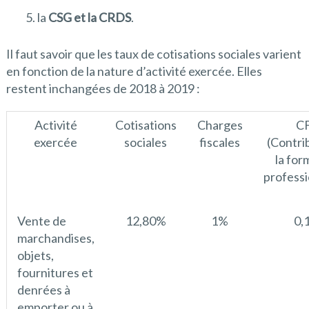
la
CSG et la CRDS
.
Il faut savoir que les taux de cotisations sociales varient
en fonction de la nature d’activité exercée. Elles
restent inchangées de 2018 à 2019 :
Activité
Cotisations
Charges
C
exercée
sociales
fiscales
(Contri
la for
professi
Vente de
12,80%
1%
0,
marchandises,
objets,
fournitures et
denrées à
emporter ou à