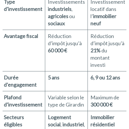
Type
Investissements
Investissement
d’investissement
industriels
,
locatif dans
agricoles
ou
l’
immobilier
sociaux
neuf
Avantage fiscal
Réduction
Réduction
d’impôt jusqu’à
d’impôt jusqu’à
60 000 €
21%
du
montant
investi
Durée
5 ans
6, 9 ou 12 ans
d’engagement
Plafond
Variable selon le
Maximum de
d’investissement
type de Girardin
300 000 €
Secteurs
Logement
Immobilier
éligibles
social
,
industriel
,
résidentiel