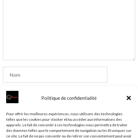
Politique de confidentialité
Enregistrer mon nom, mon e-mail et mon site dans
Pour offrir les meilleures expériences, nous utilisons des technologies
telles que les cookies pour stocker et/ou accéder aux informations des
le navigateur pour mon prochain commentaire.
appareils. Le fait de consentir à ces technologies nous permettra de traiter
des données telles que le comportement de navigation ou les ID uniques sur
ce site. Le fait de ne pas consentir ou de retirer son consentement peut avoir