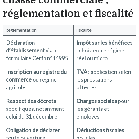
chasse commerciale :
réglementation et fiscalité
Réglementation
Fiscalité
Déclaration
Impôt sur les bénéfices
d’établissement
via le
: choix entre régime
formulaire Cerfa n°14995
réel ou micro
Inscription au registre du
TVA
: application selon
commerce
ou régime
les prestations
agricole
offertes
Respect des décrets
Charges sociales
pour
spécifiques, notamment
les gérants et
celui du 31 décembre
employés
Obligation de déclarer
Déductions fiscales
toute ouverture,
pour les