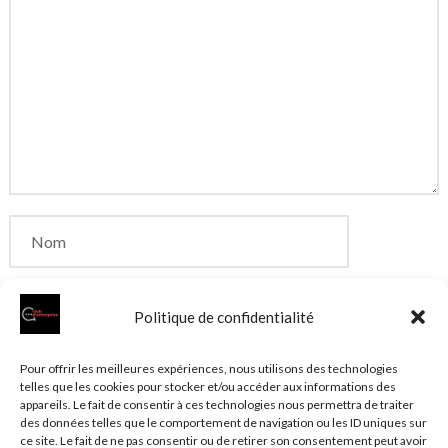
Politique de confidentialité
Enregistrer mon nom, mon e-mail et mon site dans
Pour offrir les meilleures expériences, nous utilisons des technologies
telles que les cookies pour stocker et/ou accéder aux informations des
le navigateur pour mon prochain commentaire.
appareils. Le fait de consentir à ces technologies nous permettra de traiter
des données telles que le comportement de navigation ou les ID uniques sur
ce site. Le fait de ne pas consentir ou de retirer son consentement peut avoir