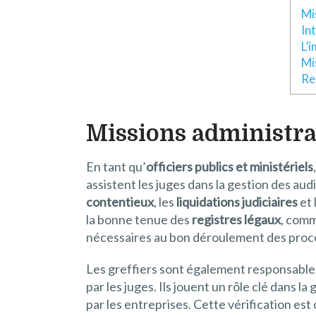
Mi
In
L’
Mi
Rel
Missions administrat
En tant qu’
officiers publics et ministériels
assistent les juges dans la gestion des aud
contentieux
, les
liquidations judiciaires
et 
la bonne tenue des
registres légaux
, com
nécessaires au bon déroulement des procé
Les greffiers sont également responsable
par les juges. Ils jouent un rôle clé dans l
par les entreprises. Cette vérification est 