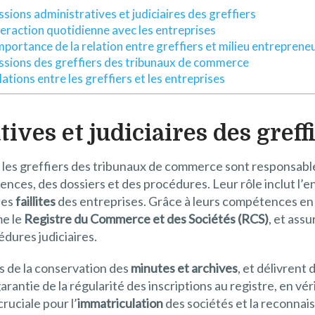
ssions administratives et judiciaires des greffiers
teraction quotidienne avec les entreprises
importance de la relation entre greffiers et milieu entrepreneu
ssions des greffiers des tribunaux de commerce
ations entre les greffiers et les entreprises
ives et judiciaires des greff
, les greffiers des tribunaux de commerce sont responsables
iences, des dossiers et des procédures. Leur rôle inclut l’e
les
faillites
des entreprises. Grâce à leurs compétences en ré
me le
Registre du Commerce et des Sociétés (RCS)
, et ass
dures judiciaires.
s de la conservation des
minutes et archives
, et délivrent
a garantie de la régularité des inscriptions au registre, en
cruciale pour l’
immatriculation
des sociétés et la reconnai