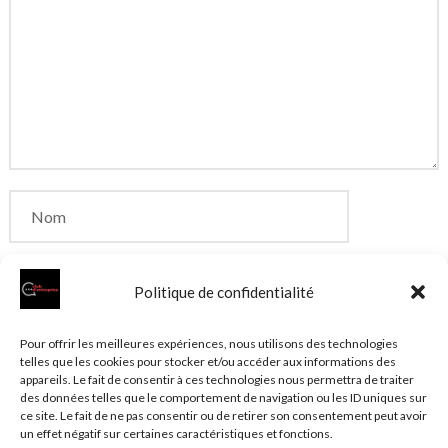
Politique de confidentialité
Enregistrer mon nom, mon e-mail et mon site dans
Pour offrir les meilleures expériences, nous utilisons des technologies
telles que les cookies pour stocker et/ou accéder aux informations des
le navigateur pour mon prochain commentaire.
appareils. Le fait de consentir à ces technologies nous permettra de traiter
des données telles que le comportement de navigation ou les ID uniques sur
ce site. Le fait de ne pas consentir ou de retirer son consentement peut avoir
un effet négatif sur certaines caractéristiques et fonctions.