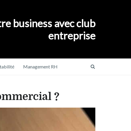
re business avec club
entreprise
abilité
Management RH
commercial ?