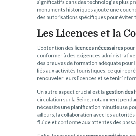
significatifs dans des technologies plus p
monuments historiques ajoute une couche 
des autorisations spécifiques pour éviter 
Les Licences et la 
L’obtention des
licences nécessaires
pour 
conformer à des exigences administratives 
des preuves de formation adéquate pour l
liés aux activités touristiques, ce qui r
renouveler leurs licences et se tenir infor
Un autre aspect crucial est la
gestion des h
circulation sur la Seine, notamment pendan
nécessite une planification minutieuse pou
ailleurs, la collaboration avec les autorit
fluide et conforme aux attentes des passa
Enfin, le respect des
normes sanitaires
, p