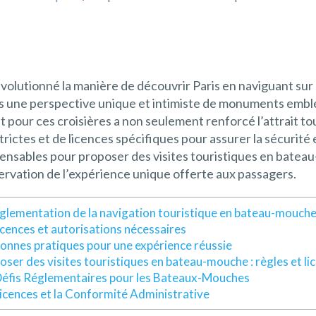
volutionné la manière de découvrir Paris en naviguant sur 
urs une perspective unique et intimiste de monuments embl
 pour ces croisières a non seulement renforcé l’attrait tou
trictes et de licences spécifiques pour assurer la sécurité 
ensables pour proposer des visites touristiques en batea
ervation de l’expérience unique offerte aux passagers.
églementation de la navigation touristique en bateau-mouch
icences et autorisations nécessaires
bonnes pratiques pour une expérience réussie
oser des visites touristiques en bateau-mouche : règles et li
Défis Réglementaires pour les Bateaux-Mouches
Licences et la Conformité Administrative