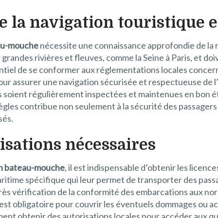
e la navigation touristique
eau-mouche
nécessite une connaissance approfondie de la 
grandes rivières et fleuves, comme la Seine à Paris, et do
ntiel de se conformer aux réglementations locales concern
 pour assurer une navigation sécurisée et respectueuse de 
ons soient régulièrement inspectées et maintenues en bo
ègles contribue non seulement à la sécurité des passagers 
sés.
risations nécessaires
en bateau-mouche
, il est indispensable d’obtenir les licen
ritime spécifique qui leur permet de transporter des passa
rès vérification de la conformité des embarcations aux n
e est obligatoire pour couvrir les éventuels dommages ou a
nt obtenir des autorisations locales pour accéder aux quai