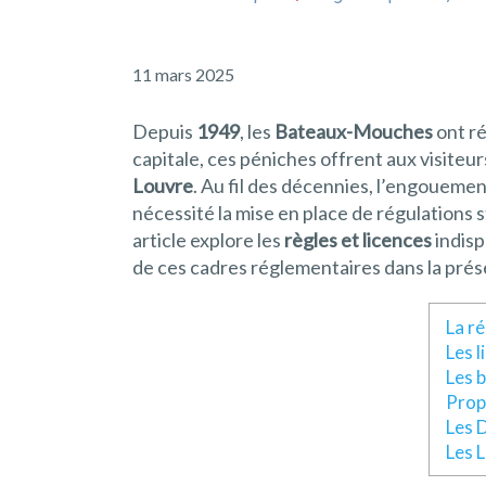
11 mars 2025
Depuis
1949
, les
Bateaux-Mouches
ont ré
capitale, ces péniches offrent aux visite
Louvre
. Au fil des décennies, l’engouement
nécessité la mise en place de régulations s
article explore les
règles et licences
indisp
de ces cadres réglementaires dans la prés
La r
Les l
Les 
Prop
Les 
Les 