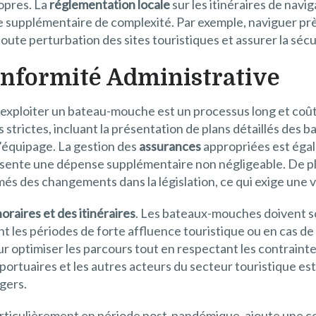
ropres. La
réglementation locale
sur les itinéraires de navi
supplémentaire de complexité. Par exemple, naviguer près
toute perturbation des sites touristiques et assurer la séc
Conformité Administrative
exploiter un bateau-mouche est un processus long et coût
strictes, incluant la présentation de plans détaillés des ba
’équipage. La gestion des
assurances
appropriées est égal
eprésente une dépense supplémentaire non négligeable. De p
més des changements dans la législation, ce qui exige une v
oraires et des itinéraires
. Les bateaux-mouches doivent so
t les périodes de forte affluence touristique ou en cas de
r optimiser les parcours tout en respectant les contraintes
és portuaires et les autres acteurs du secteur touristique e
gers.
articulièrement en période post-pandémique, ajoute une 