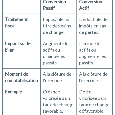
Conversion
Conversion
Passif
Actif
Traitement
Imposable au
Déductible des
fiscal
titre des gains
impôts en cas
de change.
de pertes.
Impact sur le
Augmente les
Diminue les
bilan
actifs ou
actifs ou
diminue les
augmente les
passifs.
passifs.
Moment de
A la clôture de
A la clôture de
comptabilisation
l’exercice.
l’exercice.
Exemple
Créance
Dette
valorisée à un
valorisée à un
taux de change
taux de change
favorable.
défavorable.