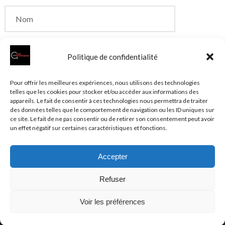
Politique de confidentialité
Enregistrer mon nom, mon e-mail et mon site dans
Pour offrir les meilleures expériences, nous utilisons des technologies
telles que les cookies pour stocker et/ou accéder aux informations des
le navigateur pour mon prochain commentaire.
appareils. Le fait de consentir à ces technologies nous permettra de traiter
des données telles que le comportement de navigation ou les ID uniques sur
ce site. Le fait de ne pas consentir ou de retirer son consentement peut avoir
un effet négatif sur certaines caractéristiques et fonctions.
Accepter
© 2026 Clubentreprise.fr
Actualité au sens large
- Mentions
Refuser
légales et et politique de confidentialité accessibles dans le
Plan du site
Voir les préférences