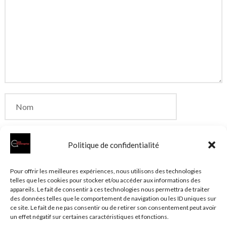
Politique de confidentialité
Enregistrer mon nom, mon e-mail et mon site dans
Pour offrir les meilleures expériences, nous utilisons des technologies
telles que les cookies pour stocker et/ou accéder aux informations des
le navigateur pour mon prochain commentaire.
appareils. Le fait de consentir à ces technologies nous permettra de traiter
des données telles que le comportement de navigation ou les ID uniques sur
ce site. Le fait de ne pas consentir ou de retirer son consentement peut avoir
un effet négatif sur certaines caractéristiques et fonctions.