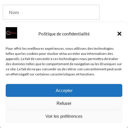
Politique de confidentialité
Enregistrer mon nom, mon e-mail et mon site dans
Pour offrir les meilleures expériences, nous utilisons des technologies
telles que les cookies pour stocker et/ou accéder aux informations des
le navigateur pour mon prochain commentaire.
appareils. Le fait de consentir à ces technologies nous permettra de traiter
des données telles que le comportement de navigation ou les ID uniques sur
ce site. Le fait de ne pas consentir ou de retirer son consentement peut avoir
un effet négatif sur certaines caractéristiques et fonctions.
Accepter
© 2026 Clubentreprise.fr
Actualité au sens large
- Mentions
Refuser
légales et et politique de confidentialité accessibles dans le
Plan du site
Voir les préférences