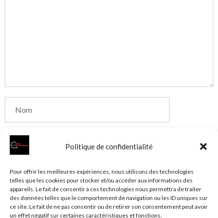
Politique de confidentialité
Enregistrer mon nom, mon e-mail et mon site dans
Pour offrir les meilleures expériences, nous utilisons des technologies
telles que les cookies pour stocker et/ou accéder aux informations des
le navigateur pour mon prochain commentaire.
appareils. Le fait de consentir à ces technologies nous permettra de traiter
des données telles que le comportement de navigation ou les ID uniques sur
ce site. Le fait de ne pas consentir ou de retirer son consentement peut avoir
un effet négatif sur certaines caractéristiques et fonctions.