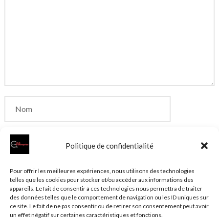
Politique de confidentialité
Enregistrer mon nom, mon e-mail et mon site dans
Pour offrir les meilleures expériences, nous utilisons des technologies
telles que les cookies pour stocker et/ou accéder aux informations des
le navigateur pour mon prochain commentaire.
appareils. Le fait de consentir à ces technologies nous permettra de traiter
des données telles que le comportement de navigation ou les ID uniques sur
ce site. Le fait de ne pas consentir ou de retirer son consentement peut avoir
un effet négatif sur certaines caractéristiques et fonctions.