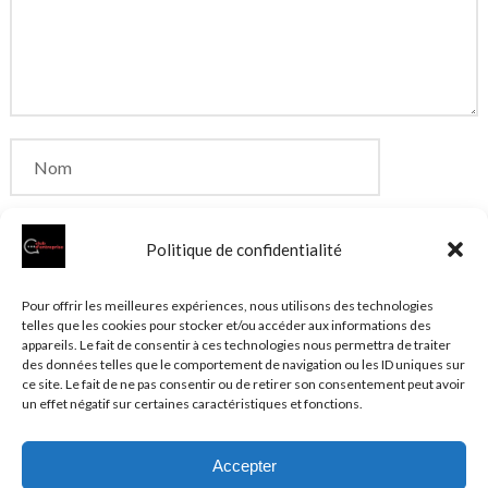
Politique de confidentialité
Enregistrer mon nom, mon e-mail et mon site dans
Pour offrir les meilleures expériences, nous utilisons des technologies
telles que les cookies pour stocker et/ou accéder aux informations des
le navigateur pour mon prochain commentaire.
appareils. Le fait de consentir à ces technologies nous permettra de traiter
des données telles que le comportement de navigation ou les ID uniques sur
ce site. Le fait de ne pas consentir ou de retirer son consentement peut avoir
un effet négatif sur certaines caractéristiques et fonctions.
Accepter