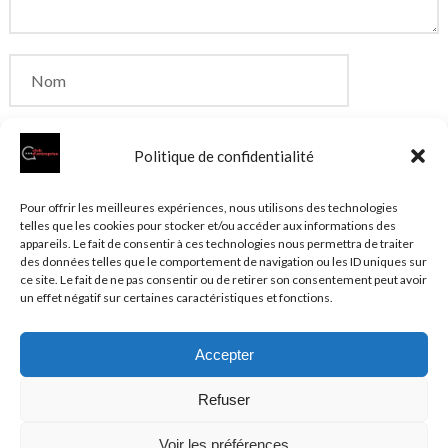
Politique de confidentialité
Enregistrer mon nom, mon e-mail et mon site dans
Pour offrir les meilleures expériences, nous utilisons des technologies
telles que les cookies pour stocker et/ou accéder aux informations des
le navigateur pour mon prochain commentaire.
appareils. Le fait de consentir à ces technologies nous permettra de traiter
des données telles que le comportement de navigation ou les ID uniques sur
ce site. Le fait de ne pas consentir ou de retirer son consentement peut avoir
un effet négatif sur certaines caractéristiques et fonctions.
Accepter
© 2026 Clubentreprise.fr
Actualité au sens large
- Mentions
Refuser
légales et et politique de confidentialité accessibles dans le
Plan du site
Voir les préférences