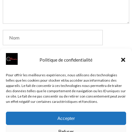
Politique de confidentialité
Enregistrer mon nom, mon e-mail et mon site dans
Pour offrir les meilleures expériences, nous utilisons des technologies
telles que les cookies pour stocker et/ou accéder aux informations des
le navigateur pour mon prochain commentaire.
appareils. Le fait de consentir à ces technologies nous permettra de traiter
des données telles que le comportement de navigation ou les ID uniques sur
ce site. Le fait de ne pas consentir ou de retirer son consentement peut avoir
un effet négatif sur certaines caractéristiques et fonctions.
Accepter
© 2026 Clubentreprise.fr
Actualité au sens large
- Mentions
Refuser