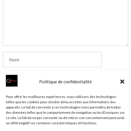
Politique de confidentialité
Enregistrer mon nom, mon e-mail et mon site dans
Pour offrir les meilleures expériences, nous utilisons des technologies
telles que les cookies pour stocker et/ou accéder aux informations des
le navigateur pour mon prochain commentaire.
appareils. Le fait de consentir à ces technologies nous permettra de traiter
des données telles que le comportement de navigation ou les ID uniques sur
ce site. Le fait de ne pas consentir ou de retirer son consentement peut avoir
un effet négatif sur certaines caractéristiques et fonctions.