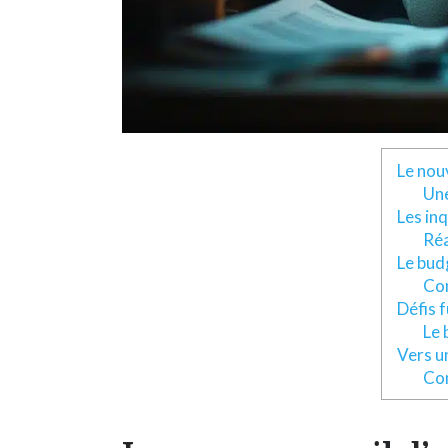
Le nou
Une
Les in
Réa
Le bud
Con
Défis f
Le 
Vers un
Con