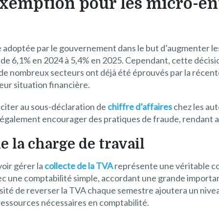
exemption pour les micro-ent
e adoptée par le gouvernement dans le but d’augmenter les
ser de 6,1% en 2024 à 5,4% en 2025. Cependant, cette décisi
, de nombreux secteurs ont déjà été éprouvés par la récen
eur situation financière.
nciter au sous-déclaration de
chiffre d’affaires
chez les aut
it également encourager des pratiques de fraude, rendant ai
 la charge de travail
voir gérer la
collecte de la TVA
représente une véritable com
une comptabilité simple, accordant une grande importance
sité de reverser la TVA chaque semestre ajoutera un niveau
 ressources nécessaires en comptabilité.