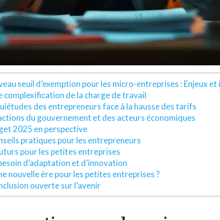
veau seuil d’exemption pour les micro-entreprises : Enjeux et
 complexification de la charge de travail
quiétudes des entrepreneurs face à la hausse des tarifs
ctions du gouvernement et des acteurs économiques
get 2025 en perspective
seils pratiques pour les entrepreneurs
uturs pour les petites entreprises
besoin d’adaptation et d’innovation
e nouvelle ère pour les petites entreprises ?
clusion ouverte sur l’avenir