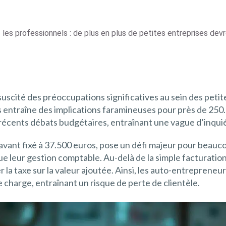
es professionnels : de plus en plus de petites entreprises devro
suscité des préoccupations significatives au sein des petite
os entraîne des implications faramineuses pour près de 25
 récents débats budgétaires, entraînant une vague d’inqui
paravant fixé à 37.500 euros, pose un défi majeur pour be
ue leur gestion comptable. Au-delà de la simple facturat
 la taxe sur la valeur ajoutée. Ainsi, les auto-entreprene
 charge, entraînant un risque de perte de clientèle.