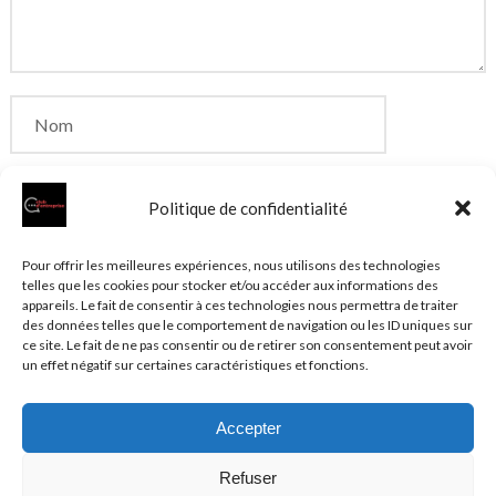
Politique de confidentialité
Enregistrer mon nom, mon e-mail et mon site dans
Pour offrir les meilleures expériences, nous utilisons des technologies
telles que les cookies pour stocker et/ou accéder aux informations des
le navigateur pour mon prochain commentaire.
appareils. Le fait de consentir à ces technologies nous permettra de traiter
des données telles que le comportement de navigation ou les ID uniques sur
ce site. Le fait de ne pas consentir ou de retirer son consentement peut avoir
un effet négatif sur certaines caractéristiques et fonctions.
Accepter
© 2026 Clubentreprise.fr
Actualité au sens large
- Mentions
Refuser