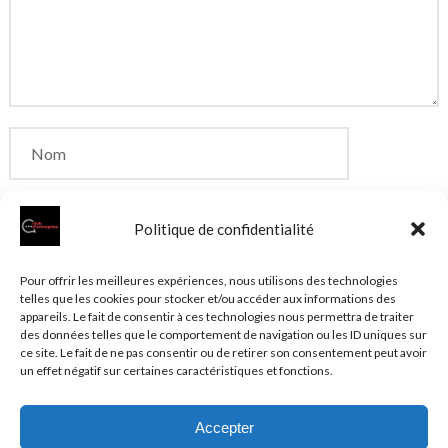
Politique de confidentialité
Enregistrer mon nom, mon e-mail et mon site dans
Pour offrir les meilleures expériences, nous utilisons des technologies
telles que les cookies pour stocker et/ou accéder aux informations des
le navigateur pour mon prochain commentaire.
appareils. Le fait de consentir à ces technologies nous permettra de traiter
des données telles que le comportement de navigation ou les ID uniques sur
ce site. Le fait de ne pas consentir ou de retirer son consentement peut avoir
un effet négatif sur certaines caractéristiques et fonctions.
Accepter