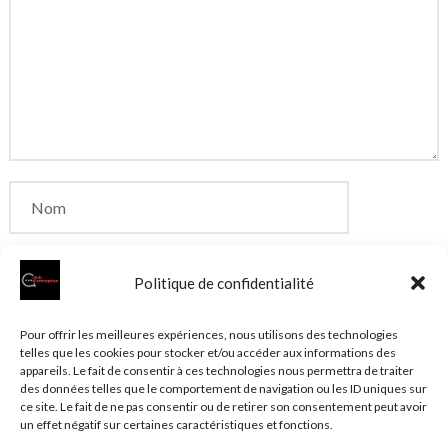
Politique de confidentialité
Enregistrer mon nom, mon e-mail et mon site dans
Pour offrir les meilleures expériences, nous utilisons des technologies
telles que les cookies pour stocker et/ou accéder aux informations des
le navigateur pour mon prochain commentaire.
appareils. Le fait de consentir à ces technologies nous permettra de traiter
des données telles que le comportement de navigation ou les ID uniques sur
ce site. Le fait de ne pas consentir ou de retirer son consentement peut avoir
un effet négatif sur certaines caractéristiques et fonctions.