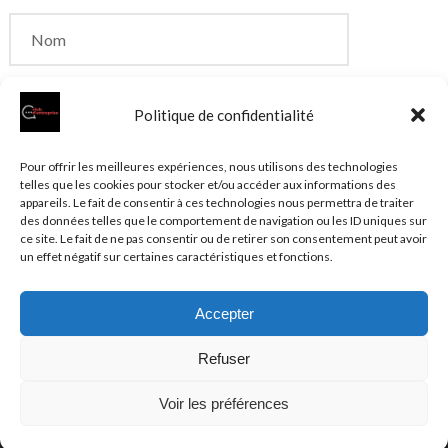
Politique de confidentialité
Enregistrer mon nom, mon e-mail et mon site dans
Pour offrir les meilleures expériences, nous utilisons des technologies
telles que les cookies pour stocker et/ou accéder aux informations des
le navigateur pour mon prochain commentaire.
appareils. Le fait de consentir à ces technologies nous permettra de traiter
des données telles que le comportement de navigation ou les ID uniques sur
ce site. Le fait de ne pas consentir ou de retirer son consentement peut avoir
un effet négatif sur certaines caractéristiques et fonctions.
Accepter
© 2026 Clubentreprise.fr
Actualité au sens large
- Mentions
Refuser
légales et et politique de confidentialité accessibles dans le
Plan du site
Voir les préférences