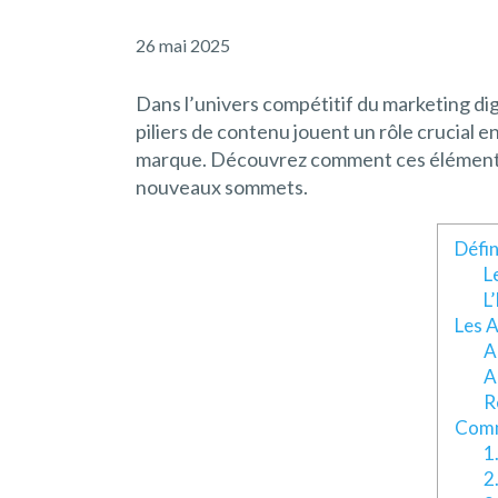
26 mai 2025
Dans l’univers compétitif du marketing dig
piliers de contenu jouent un rôle crucial e
marque. Découvrez comment ces éléments 
nouveaux sommets.
Défin
L
L
Les A
A
A
R
Comm
1
2