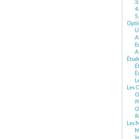
3
4
5
Optim
U
A
E
A
Étude
É
E
L
Les O
O
P
O
R
Les M
M
I