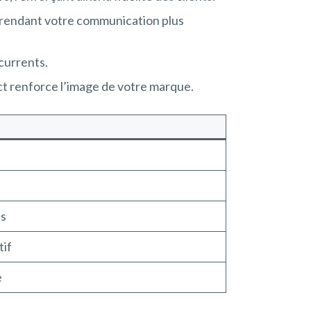
, rendant votre communication plus
currents.
ct renforce l’image de votre marque.
es
tif
e