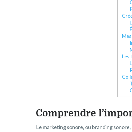
P
Crée
L
É
Mesu
I
M
Les 
L
R
Coll
T
C
Comprendre l’impor
Le marketing sonore, ou branding sonore, 