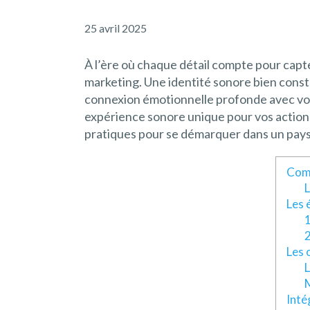
25 avril 2025
À l’ère où chaque détail compte pour cap
marketing. Une identité sonore bien const
connexion émotionnelle profonde avec votr
expérience sonore unique pour vos actions 
pratiques pour se démarquer dans un pays
Comp
L
Les 
1
2
Les 
L
M
Inté