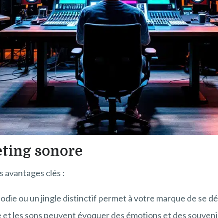
eting sonore
s avantages clés :
odie ou un jingle distinctif permet à votre marque de se
 et les sons peuvent évoquer des émotions et des souvenirs,