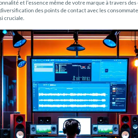
onnalité et l’essence même de votre marque à travers des 
 diversification des points de contact avec les consommate
i cruciale.