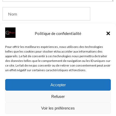
Politique de confidentialité
Enregistrer mon nom, mon e-mail et mon site dans
Pour offrir les meilleures expériences, nous utilisons des technologies
telles que les cookies pour stocker et/ou accéder aux informations des
le navigateur pour mon prochain commentaire.
appareils. Le fait de consentir à ces technologies nous permettra de traiter
des données telles que le comportement de navigation ou les ID uniques sur
ce site. Le fait de ne pas consentir ou de retirer son consentement peut avoir
un effet négatif sur certaines caractéristiques et fonctions.
Accepter
© 2026 Clubentreprise.fr
Actualité au sens large
- Mentions
Refuser
légales et et politique de confidentialité accessibles dans le
Plan du site
Voir les préférences