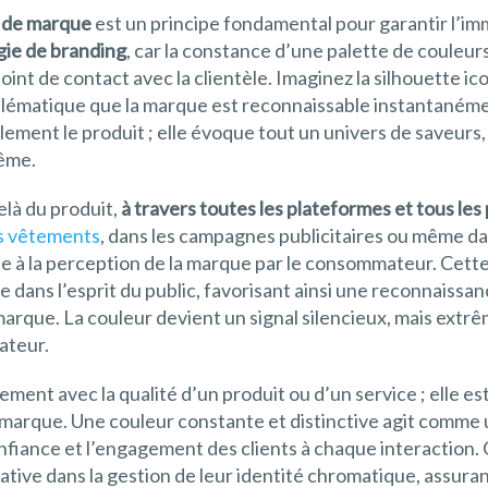
é de marque
est un principe fondamental pour garantir l’i
gie de branding
, car la constance d’une palette de couleur
oint de contact avec la clientèle. Imaginez la silhouette ic
blématique que la marque est reconnaissable instantanéme
ement le produit ; elle évoque tout un univers de saveurs,
ême.
là du produit,
à travers toutes les plateformes et tous les
des vêtements
, dans les campagnes publicitaires ou même dan
ue à la perception de la marque par le consommateur. Cette
e dans l’esprit du public, favorisant ainsi une reconnaissan
marque. La couleur devient un signal silencieux, mais ext
ateur.
ment avec la qualité d’un produit ou d’un service ; elle es
 marque. Une couleur constante et distinctive agit comme u
nfiance et l’engagement des clients à chaque interaction. 
ative dans la gestion de leur identité chromatique, assura