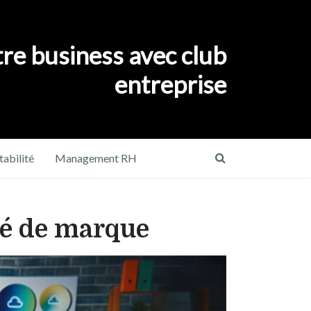
re business avec club
entreprise
abilité
Management RH
ité de marque