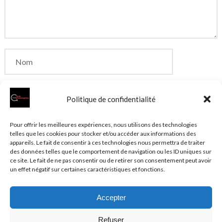
Politique de confidentialité
Enregistrer mon nom, mon e-mail et mon site dans
Pour offrir les meilleures expériences, nous utilisons des technologies
telles que les cookies pour stocker et/ou accéder aux informations des
le navigateur pour mon prochain commentaire.
appareils. Le fait de consentir à ces technologies nous permettra de traiter
des données telles que le comportement de navigation ou les ID uniques sur
ce site. Le fait de ne pas consentir ou de retirer son consentement peut avoir
un effet négatif sur certaines caractéristiques et fonctions.
Accepter
© 2026 Clubentreprise.fr
Actualité au sens large
- Mentions
Refuser