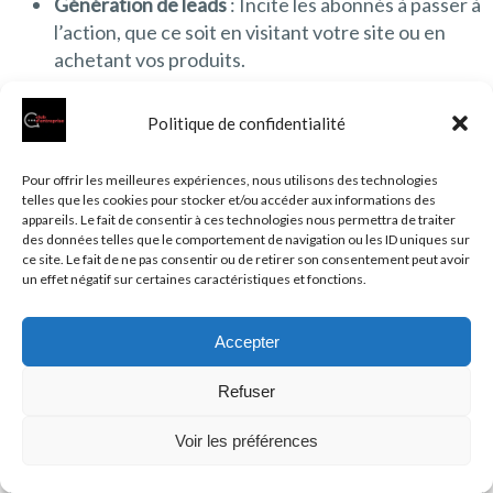
Génération de leads
: Incite les abonnés à passer à
l’action, que ce soit en visitant votre site ou en
achetant vos produits.
Renforcement de la relation client
: Favorise une
Politique de confidentialité
relation de confiance et de fidélité avec vos
abonnés.
Pour offrir les meilleures expériences, nous utilisons des technologies
telles que les cookies pour stocker et/ou accéder aux informations des
Par exemple, vous pouvez compiler vos meilleurs
appareils. Le fait de consentir à ces technologies nous permettra de traiter
articles de blog dans une série d’e-mails
des données telles que le comportement de navigation ou les ID uniques sur
ce site. Le fait de ne pas consentir ou de retirer son consentement peut avoir
hebdomadaires, offrant des conseils pratiques et des
un effet négatif sur certaines caractéristiques et fonctions.
insights précieux à vos abonnés, tout en redirigeant le
trafic vers votre site.
Accepter
Étape
Description
Outils
Refuser
recommandés
Voir les préférences
Choisir un
Définir un sujet central
Google
thème
pour chaque édition de
Trends,