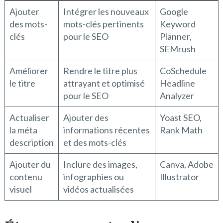
Ajouter
Intégrer les nouveaux
Google
des mots-
mots-clés pertinents
Keyword
clés
pour le SEO
Planner,
SEMrush
Améliorer
Rendre le titre plus
CoSchedule
le titre
attrayant et optimisé
Headline
pour le SEO
Analyzer
Actualiser
Ajouter des
Yoast SEO,
la méta
informations récentes
Rank Math
description
et des mots-clés
Ajouter du
Inclure des images,
Canva, Adobe
contenu
infographies ou
Illustrator
visuel
vidéos actualisées