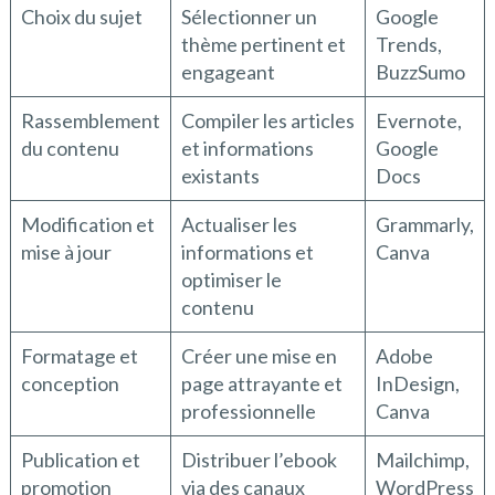
Choix du sujet
Sélectionner un
Google
thème pertinent et
Trends,
engageant
BuzzSumo
Rassemblement
Compiler les articles
Evernote,
du contenu
et informations
Google
existants
Docs
Modification et
Actualiser les
Grammarly,
mise à jour
informations et
Canva
optimiser le
contenu
Formatage et
Créer une mise en
Adobe
conception
page attrayante et
InDesign,
professionnelle
Canva
Publication et
Distribuer l’ebook
Mailchimp,
promotion
via des canaux
WordPress