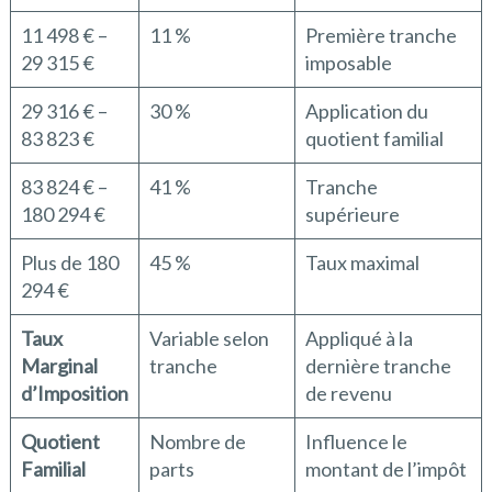
11 498 € –
11 %
Première tranche
29 315 €
imposable
29 316 € –
30 %
Application du
83 823 €
quotient familial
83 824 € –
41 %
Tranche
180 294 €
supérieure
Plus de 180
45 %
Taux maximal
294 €
Taux
Variable selon
Appliqué à la
Marginal
tranche
dernière tranche
d’Imposition
de revenu
Quotient
Nombre de
Influence le
Familial
parts
montant de l’impôt