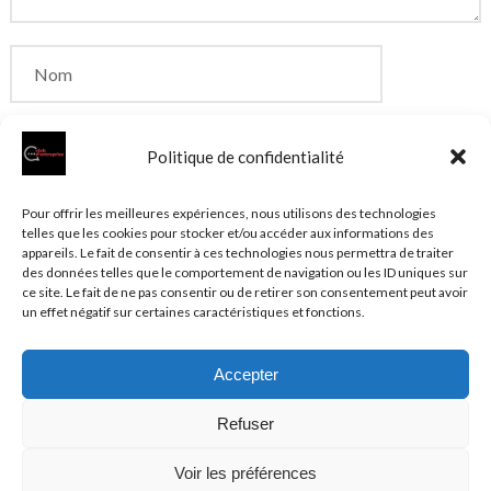
Politique de confidentialité
Enregistrer mon nom, mon e-mail et mon site dans
Pour offrir les meilleures expériences, nous utilisons des technologies
telles que les cookies pour stocker et/ou accéder aux informations des
le navigateur pour mon prochain commentaire.
appareils. Le fait de consentir à ces technologies nous permettra de traiter
des données telles que le comportement de navigation ou les ID uniques sur
ce site. Le fait de ne pas consentir ou de retirer son consentement peut avoir
un effet négatif sur certaines caractéristiques et fonctions.
Accepter
© 2026 Clubentreprise.fr
Actualité au sens large
- Mentions
Refuser
légales et et politique de confidentialité accessibles dans le
Plan du site
Voir les préférences