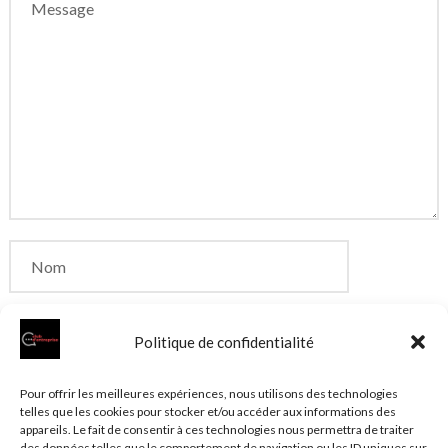
Politique de confidentialité
Enregistrer mon nom, mon e-mail et mon site dans
Pour offrir les meilleures expériences, nous utilisons des technologies
telles que les cookies pour stocker et/ou accéder aux informations des
le navigateur pour mon prochain commentaire.
appareils. Le fait de consentir à ces technologies nous permettra de traiter
des données telles que le comportement de navigation ou les ID uniques sur