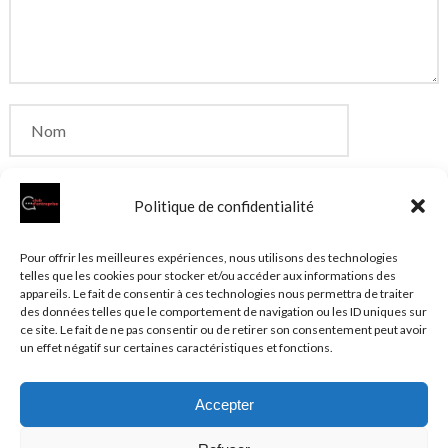
Politique de confidentialité
Enregistrer mon nom, mon e-mail et mon site dans
Pour offrir les meilleures expériences, nous utilisons des technologies
telles que les cookies pour stocker et/ou accéder aux informations des
le navigateur pour mon prochain commentaire.
appareils. Le fait de consentir à ces technologies nous permettra de traiter
des données telles que le comportement de navigation ou les ID uniques sur
ce site. Le fait de ne pas consentir ou de retirer son consentement peut avoir
un effet négatif sur certaines caractéristiques et fonctions.
Accepter
© 2026 Clubentreprise.fr
Actualité au sens large
- Mentions