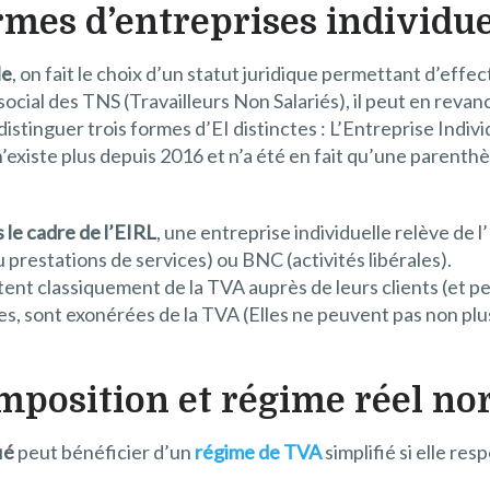
rmes d’entreprises individue
le
, on fait le choix d’un statut juridique permettant d’effec
ocial des TNS (Travailleurs Non Salariés), il peut en reva
distinguer trois formes d’EI distinctes : L’Entreprise Indivi
n’existe plus depuis 2016 et n’a été en fait qu’une parenth
s le cadre de l’EIRL
, une entreprise individuelle relève de l
 prestations de services) ou BNC (activités libérales).
ctent classiquement de la TVA auprès de leurs clients (et 
les, sont exonérées de la TVA (Elles ne peuvent pas non plu
imposition et régime réel no
ié
peut bénéficier d’un
régime de TVA
simplifié si elle res