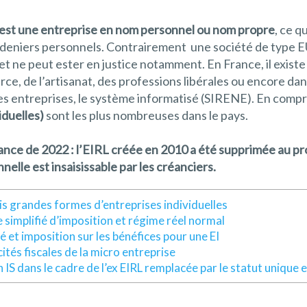
e est une entreprise en nom personnel ou nom propre
, ce q
es deniers personnels. Contrairement une société de type
et ne peut ester en justice notamment. En France, il exis
ce, de l’artisanat, des professions libérales ou encore da
es entreprises, le système informatisé (SIRENE). En compre
iduelles)
sont les plus nombreuses dans le pays.
nance de 2022 : l’EIRL créée en 2010 a été supprimée au pro
nnelle est insaisissable par les créanciers.
is grandes formes d’entreprises individuelles
simplifié d’imposition et régime réel normal
té et imposition sur les bénéfices pour une EI
cités fiscales de la micro entreprise
n IS dans le cadre de l’ex EIRL remplacée par le statut unique