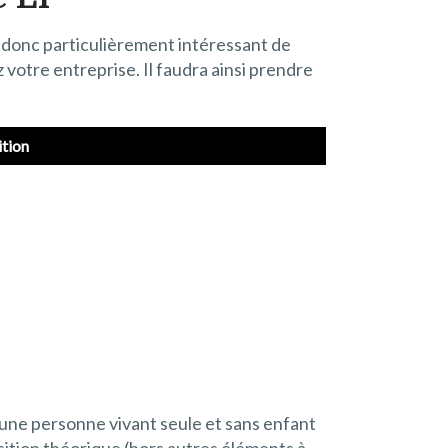
st donc particulièrement intéressant de
z votre entreprise. Il faudra ainsi prendre
ition
 d’une personne vivant seule et sans enfant
sition théorique (hors autres éléments à