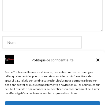
Politique de confidentialité
Enregistrer mon nom, mon e-mail et mon site dans
Pour offrir les meilleures expériences, nous utilisons des technologies
telles que les cookies pour stocker et/ou accéder aux informations des
le navigateur pour mon prochain commentaire.
appareils. Le fait de consentir à ces technologies nous permettra de traiter
des données telles que le comportement de navigation ou les ID uniques sur
ce site. Le fait de ne pas consentir ou de retirer son consentement peut avoir
un effet négatif sur certaines caractéristiques et fonctions.