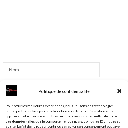
Politique de confidentialité
Enregistrer mon nom, mon e-mail et mon site dans
Pour offrir les meilleures expériences, nous utilisons des technologies
telles que les cookies pour stocker et/ou accéder aux informations des
le navigateur pour mon prochain commentaire.
appareils. Le fait de consentir à ces technologies nous permettra de traiter
des données telles que le comportement de navigation ou les ID uniques sur
ce site. Le fait de ne pas consentir ou de retirer son consentement peut avoir