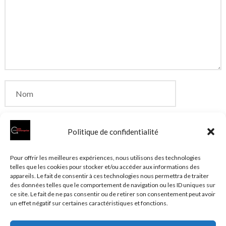
Politique de confidentialité
Enregistrer mon nom, mon e-mail et mon site dans
Pour offrir les meilleures expériences, nous utilisons des technologies
telles que les cookies pour stocker et/ou accéder aux informations des
le navigateur pour mon prochain commentaire.
appareils. Le fait de consentir à ces technologies nous permettra de traiter
des données telles que le comportement de navigation ou les ID uniques sur
ce site. Le fait de ne pas consentir ou de retirer son consentement peut avoir
un effet négatif sur certaines caractéristiques et fonctions.