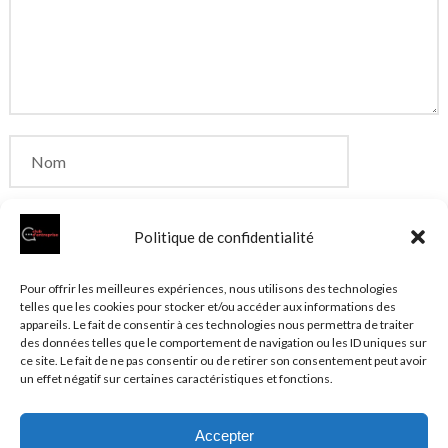
Politique de confidentialité
Enregistrer mon nom, mon e-mail et mon site dans
Pour offrir les meilleures expériences, nous utilisons des technologies
telles que les cookies pour stocker et/ou accéder aux informations des
le navigateur pour mon prochain commentaire.
appareils. Le fait de consentir à ces technologies nous permettra de traiter
des données telles que le comportement de navigation ou les ID uniques sur
ce site. Le fait de ne pas consentir ou de retirer son consentement peut avoir
un effet négatif sur certaines caractéristiques et fonctions.
Accepter