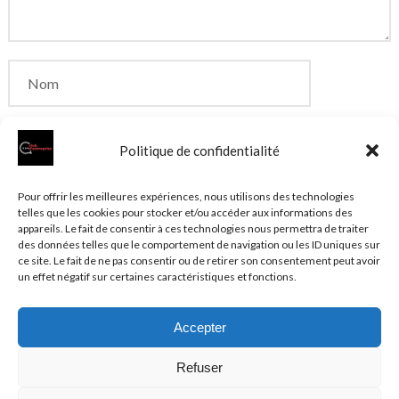
Politique de confidentialité
Enregistrer mon nom, mon e-mail et mon site dans
Pour offrir les meilleures expériences, nous utilisons des technologies
telles que les cookies pour stocker et/ou accéder aux informations des
le navigateur pour mon prochain commentaire.
appareils. Le fait de consentir à ces technologies nous permettra de traiter
des données telles que le comportement de navigation ou les ID uniques sur
ce site. Le fait de ne pas consentir ou de retirer son consentement peut avoir
un effet négatif sur certaines caractéristiques et fonctions.
Accepter
© 2026 Clubentreprise.fr
Actualité au sens large
- Mentions
Refuser
légales et et politique de confidentialité accessibles dans le