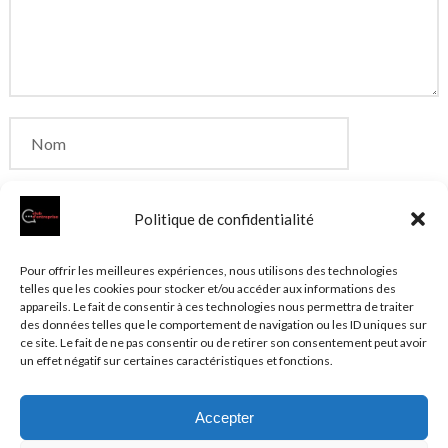
Politique de confidentialité
Enregistrer mon nom, mon e-mail et mon site dans
Pour offrir les meilleures expériences, nous utilisons des technologies
telles que les cookies pour stocker et/ou accéder aux informations des
le navigateur pour mon prochain commentaire.
appareils. Le fait de consentir à ces technologies nous permettra de traiter
des données telles que le comportement de navigation ou les ID uniques sur
ce site. Le fait de ne pas consentir ou de retirer son consentement peut avoir
un effet négatif sur certaines caractéristiques et fonctions.
Accepter